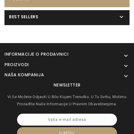

BEST SELLERS
INFORMACIJE O PRODAVNICI

PROIZVODI

NAŠA KOMPANIJA

NEWSLETTER
Vi Se Možete Odjaviti U Bilo Kojem Trenutku. U Tu Svrhu, Molimo
Pronađite Naše Informacije U Pravnim Obaveštenjima.