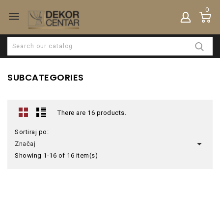
0

SUBCATEGORIES
There are 16 products.
Sortiraj po:

Značaj
Showing 1-16 of 16 item(s)