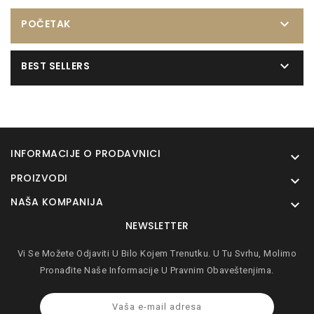

POČETAK

BEST SELLERS
INFORMACIJE O PRODAVNICI

PROIZVODI

NAŠA KOMPANIJA

NEWSLETTER
Vi Se Možete Odjaviti U Bilo Kojem Trenutku. U Tu Svrhu, Molimo
Pronađite Naše Informacije U Pravnim Obaveštenjima.