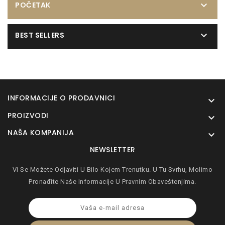

POČETAK

BEST SELLERS
INFORMACIJE O PRODAVNICI

PROIZVODI

NAŠA KOMPANIJA

NEWSLETTER
Vi Se Možete Odjaviti U Bilo Kojem Trenutku. U Tu Svrhu, Molimo
Pronađite Naše Informacije U Pravnim Obaveštenjima.