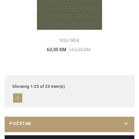
SQU 904
60,00 KM
143,30 KM
Showing 1-23 of 23 item(s)
1

POČETAK