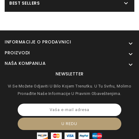

BEST SELLERS
INFORMACIJE O PRODAVNICI

PROIZVODI

NAŠA KOMPANIJA

NEWSLETTER
Vi Se Možete Odjaviti U Bilo Kojem Trenutku. U Tu Svrhu, Molimo
Pronađite Naše Informacije U Pravnim Obaveštenjima.