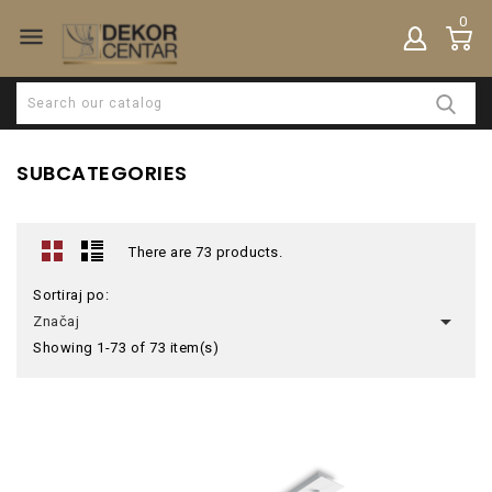
0

SUBCATEGORIES
There are 73 products.
Sortiraj po:

Značaj
Showing 1-73 of 73 item(s)