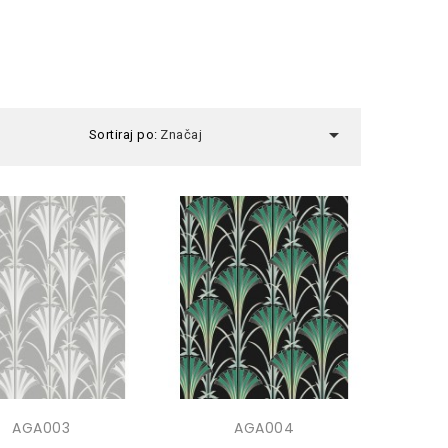

Sortiraj po:
Značaj
AGA003
AGA004