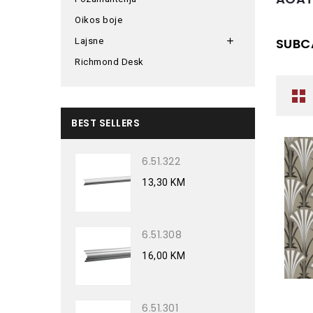
Oikos boje
SUBC
Lajsne

Richmond Desk
BEST SELLERS
6.51.322
13,30 KM
6.51.308
16,00 KM
6.51.301