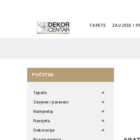
TAPETE
ZAVJESE I 
POČETAK
Tapete

Zavjese i paravani

Namjestaj

Rasvjeta

Dekoracije

AGAT
Pozamanterija