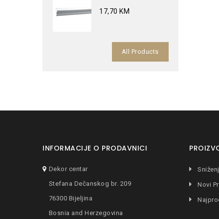
17,70 KM
All Products
INFORMACIJE O PRODAVNICI
PROIZV
Dekor centar
Snižen
Stefana Dečanskog br. 209
Novi Pr
76300 Bijeljina
Najpro
Bosnia and Herzegovina