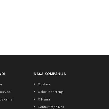
ODI
NAŠA KOMPANIJA
je
Dostava
oizvodi
Uslovi Koristenja
davanije
O Nama
Kontaktirajte Nas