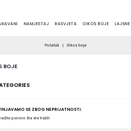
PARAVANI
NAMJESTAJ
RASVJETA
OIKOS BOJE
LAJSNE
Početak
Oikos boje
S BOJE
ATEGORIES
VINJAVAMO SE ZBOG NEPRIJATNOSTI.
tražite ponovo šta ste tražili