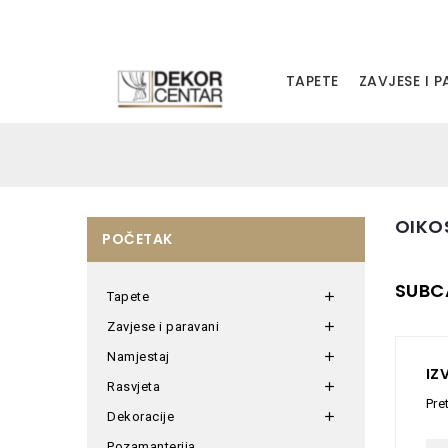
TAPETE
ZAVJESE I 
OIKO
POČETAK
SUBC
Tapete

Zavjese i paravani

Namjestaj

IZ
Rasvjeta

Pre
Dekoracije

Pozamanterija