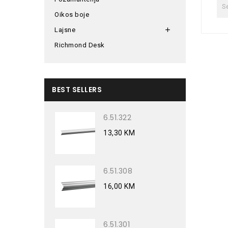
Oikos boje
Lajsne

Richmond Desk
BEST SELLERS
6.51.322
13,30 KM
6.51.308
16,00 KM
6.51.301