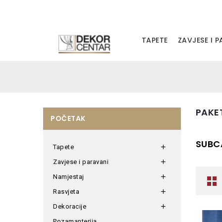
TAPETE
ZAVJESE I 
PAKE
POČETAK
SUBC
Tapete

Zavjese i paravani

Namjestaj

Rasvjeta

Dekoracije

Pozamanterija