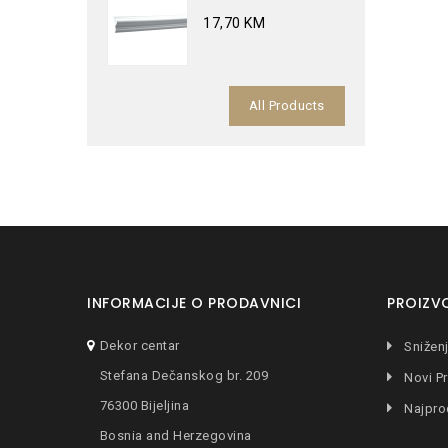
17,70 KM
All Products
INFORMACIJE O PRODAVNICI
PROIZV
Dekor centar
Snižen
Stefana Dečanskog br. 209
Novi Pr
76300 Bijeljina
Najpro
Bosnia and Herzegovina