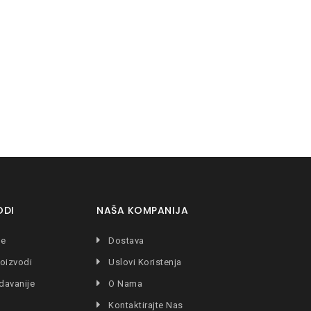
ODI
NAŠA KOMPANIJA
je
Dostava
oizvodi
Uslovi Koristenja
davanije
O Nama
Kontaktirajte Nas