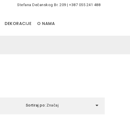
Stefana Dečanskog Br. 209 | +387 055 241 488
0
DEKORACIJE
O NAMA

Sortiraj po:
Značaj