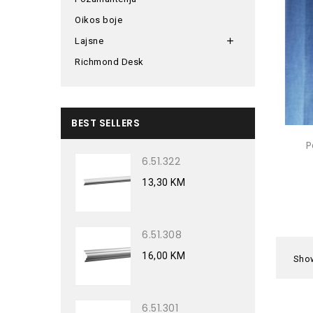
Oikos boje
Lajsne

Richmond Desk
BEST SELLERS
P
6.51.322
13,30 KM
6.51.308
16,00 KM
Show
6.51.301