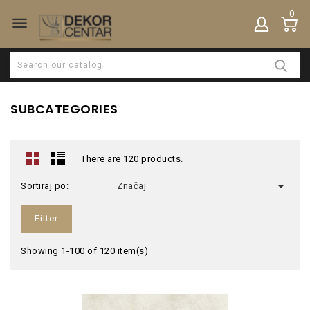
0

SUBCATEGORIES
There are 120 products.

Sortiraj po:
Značaj
Filter
Showing 1-100 of 120 item(s)