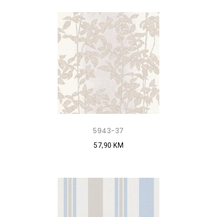
5943-37
57,90 KM