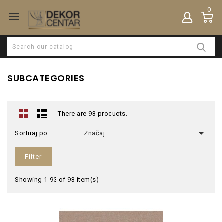
0

SUBCATEGORIES
There are 93 products.

Sortiraj po:
Značaj
Filter
Showing 1-93 of 93 item(s)