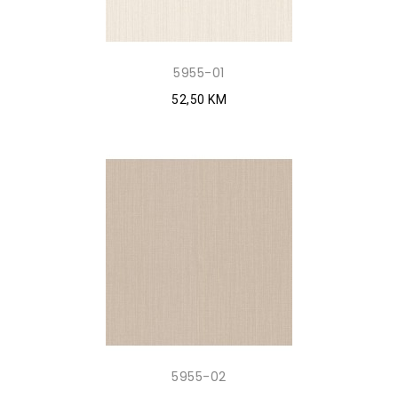
5955-01
52,50 KM
5955-02