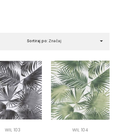

Sortiraj po:
Značaj
WIL 103
WIL 104