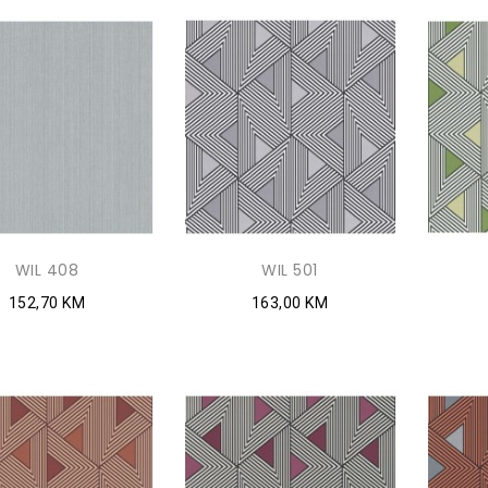
WIL 408
WIL 501
152,70 KM
163,00 KM