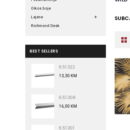
Oikos boje
SUBC
Lajsne

Richmond Desk
BEST SELLERS
6.51.322
13,30 KM
6.51.308
16,00 KM
6.51.301