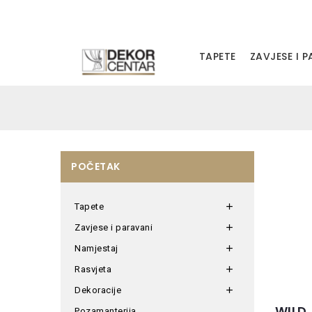
TAPETE
ZAVJESE I 
POČETAK
Tapete

Zavjese i paravani

Namjestaj

Rasvjeta

Dekoracije

WILD
Pozamanterija