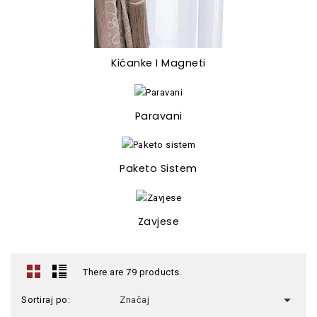
Kićanke I Magneti
Paravani
Paketo Sistem
Zavjese
There are 79 products.

Sortiraj po:
Značaj