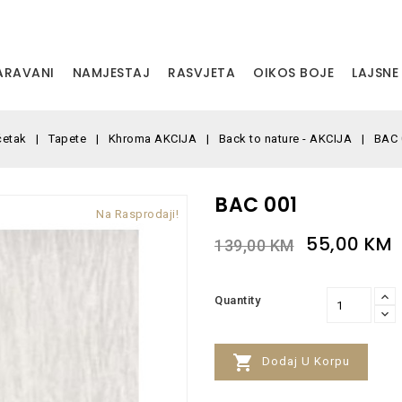
PARAVANI
NAMJESTAJ
RASVJETA
OIKOS BOJE
LAJSNE
četak
Tapete
Khroma AKCIJA
Back to nature - AKCIJA
BAC 
BAC 001
Na Rasprodaji!
55,00 KM
139,00 KM
Quantity

Dodaj U Korpu