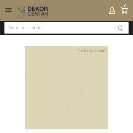
0

Na Rasprodaji!