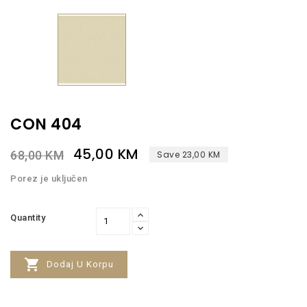
CON 404
45,00 KM
68,00 KM
Save 23,00 KM
Porez je uključen
Quantity

Dodaj U Korpu