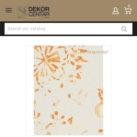
0

Na Rasprodaji!