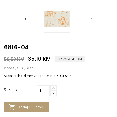


6816-04
35,10 KM
58,50 KM
Save 23,40 KM
Porez je uključen
Standardna dimenzija rolne 10.05 x 0.53m
Quantity

Dodaj U Korpu