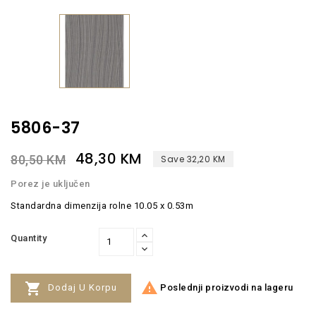
5806-37
48,30 KM
80,50 KM
Save 32,20 KM
Porez je uključen
Standardna dimenzija rolne 10.05 x 0.53m
Quantity


Poslednji proizvodi na lageru
Dodaj U Korpu