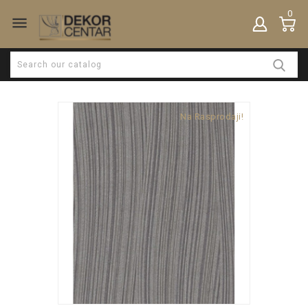
0

Na Rasprodaji!