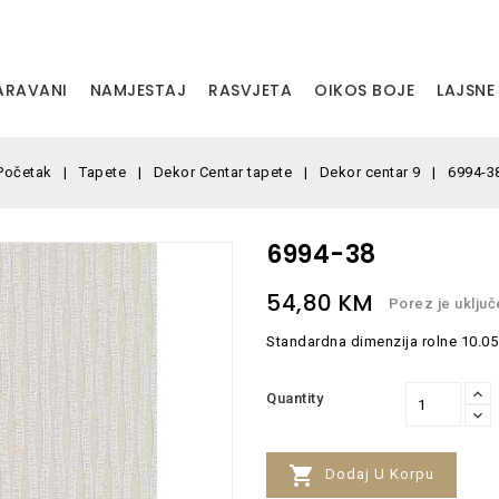
PARAVANI
NAMJESTAJ
RASVJETA
OIKOS BOJE
LAJSNE
Početak
Tapete
Dekor Centar tapete
Dekor centar 9
6994-3
6994-38
54,80 KM
Porez je uključ
Standardna dimenzija rolne 10.05
Quantity

Dodaj U Korpu