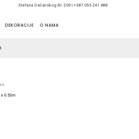
Stefana Dečanskog Br. 209 | +387 055 241 488
0
DEKORACIJE
O NAMA
8
en
 x 0.53m