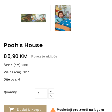
Pooh's House
85,90 KM
Porez je uključen
Širina (cm): 368
Visina (cm): 127
Dijelova: 4
Quantity


Poslednji proizvodi na lageru
Dodaj U Korpu