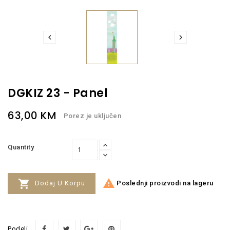


DGKIZ 23 - Panel
63,00 KM
Porez je uključen
Quantity


Poslednji proizvodi na lageru
Dodaj U Korpu
Podeli