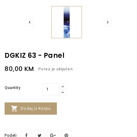


DGKIZ 63 - Panel
80,00 KM
Porez je uključen
Quantity

Dodaj U Korpu
Podeli