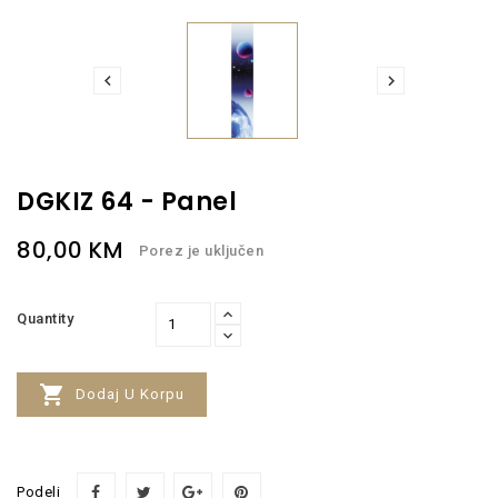


DGKIZ 64 - Panel
80,00 KM
Porez je uključen
Quantity

Dodaj U Korpu
Podeli