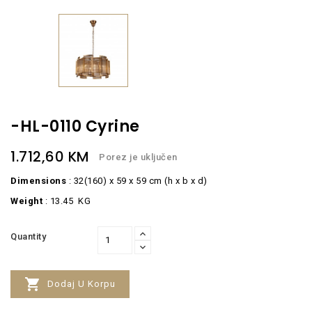
-HL-0110 Cyrine
1.712,60 KM
Porez je uključen
Dimensions
: 32(160) x 59 x 59 cm (h x b x d)
Weight
: 13.45
KG
Quantity

Dodaj U Korpu