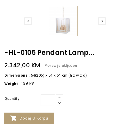


-HL-0105 Pendant Lamp...
2.342,00 KM
Porez je uključen
Dimensions
: 64(205) x 51 x 51 cm (h x w x d)
Weight
: 13.6 KG
Quantity

Dodaj U Korpu