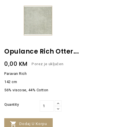
Opulance Rich Otter...
0,00 KM
Porez je uključen
Paravan Rich
142 cm
56% viscose, 44% Cotton
Quantity

Dodaj U Korpu