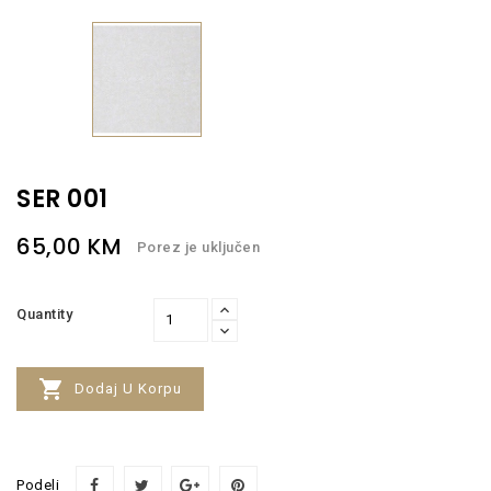
SER 001
65,00 KM
Porez je uključen
Quantity

Dodaj U Korpu
Podeli