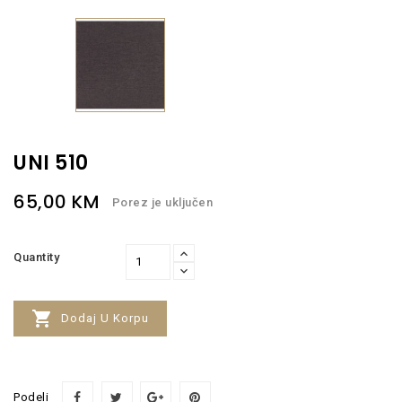
UNI 510
65,00 KM
Porez je uključen
Quantity

Dodaj U Korpu
Podeli