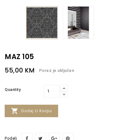
MAZ 105
55,00 KM
Porez je uključen
Quantity

Dodaj U Korpu
Podeli