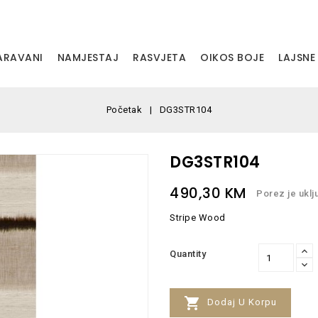
PARAVANI
NAMJESTAJ
RASVJETA
OIKOS BOJE
LAJSNE
Početak
DG3STR104
DG3STR104
490,30 KM
Porez je uklj
Stripe Wood
Quantity

Dodaj U Korpu