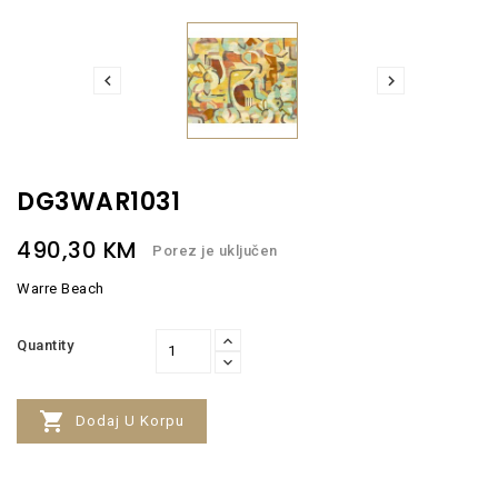


DG3WAR1031
490,30 KM
Porez je uključen
Warre Beach
Quantity

Dodaj U Korpu