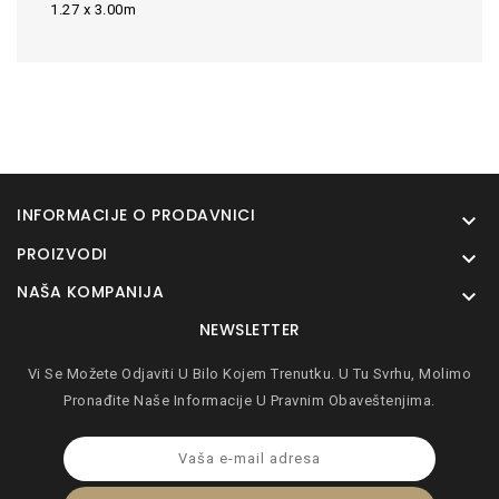
1.27 x 3.00m
INFORMACIJE O PRODAVNICI

PROIZVODI

NAŠA KOMPANIJA

NEWSLETTER
Vi Se Možete Odjaviti U Bilo Kojem Trenutku. U Tu Svrhu, Molimo
Pronađite Naše Informacije U Pravnim Obaveštenjima.