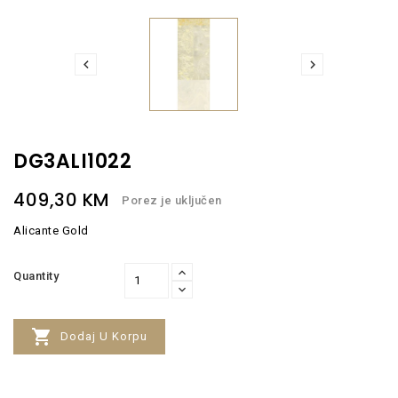


DG3ALI1022
409,30 KM
Porez je uključen
Alicante Gold
Quantity

Dodaj U Korpu