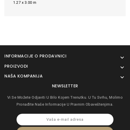
1.27 x 3.00 m
INFORMACIJE O PRODAVNICI

PROIZVODI

NAŠA KOMPANIJA

NEWSLETTER
Vi Se Možete Odjaviti U Bilo Kojem Trenutku. U Tu Svrhu, Molimo
Pronađite Naše Informacije U Pravnim Obaveštenjima.