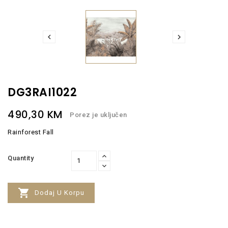


DG3RAI1022
490,30 KM
Porez je uključen
Rainforest Fall
Quantity

Dodaj U Korpu