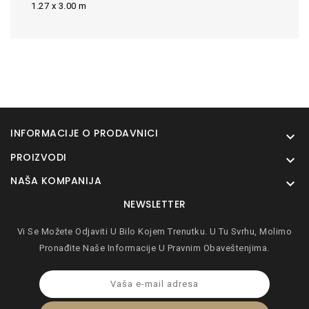
1.27 x 3.00 m
INFORMACIJE O PRODAVNICI

PROIZVODI

NAŠA KOMPANIJA

NEWSLETTER
Vi Se Možete Odjaviti U Bilo Kojem Trenutku. U Tu Svrhu, Molimo
Pronađite Naše Informacije U Pravnim Obaveštenjima.