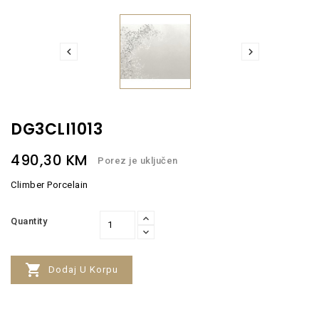


DG3CLI1013
490,30 KM
Porez je uključen
Climber Porcelain
Quantity

Dodaj U Korpu