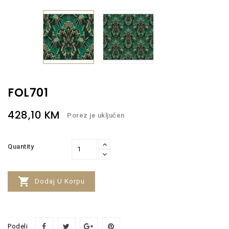
FOL701
428,10 KM
Porez je uključen
Quantity

Dodaj U Korpu
Podeli