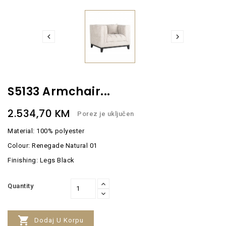


S5133 Armchair...
2.534,70 KM
Porez je uključen
Material: 100% polyester
Colour: Renegade Natural 01
Finishing: Legs Black
Quantity

Dodaj U Korpu