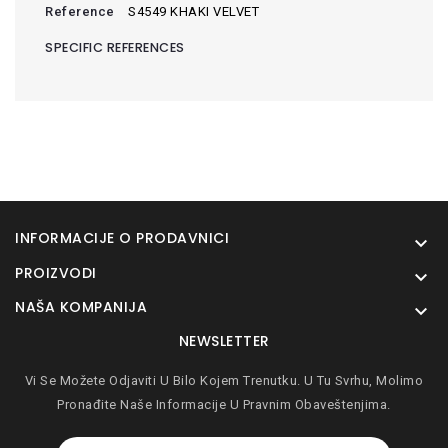
Reference
S4549 KHAKI VELVET
SPECIFIC REFERENCES
INFORMACIJE O PRODAVNICI

PROIZVODI

NAŠA KOMPANIJA

NEWSLETTER
Vi Se Možete Odjaviti U Bilo Kojem Trenutku. U Tu Svrhu, Molimo
Pronađite Naše Informacije U Pravnim Obaveštenjima.