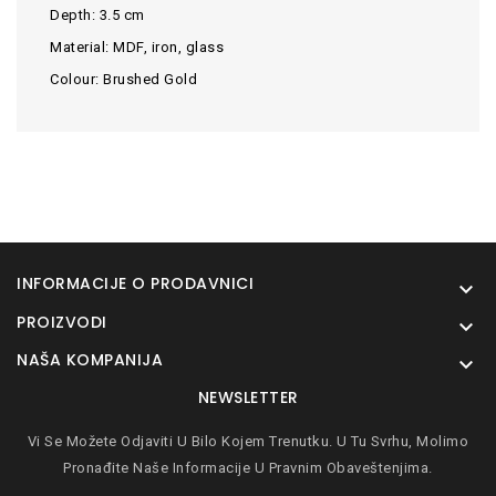
Depth: 3.5 cm
Material: MDF, iron, glass
Colour: Brushed Gold
INFORMACIJE O PRODAVNICI

PROIZVODI

NAŠA KOMPANIJA

NEWSLETTER
Vi Se Možete Odjaviti U Bilo Kojem Trenutku. U Tu Svrhu, Molimo
Pronađite Naše Informacije U Pravnim Obaveštenjima.