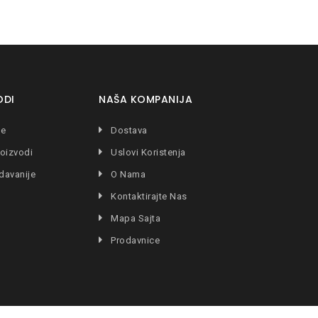
ODI
NAŠA KOMPANIJA
je
Dostava
oizvodi
Uslovi Koristenja
davanije
O Nama
Kontaktirajte Nas
Mapa Sajta
Prodavnice