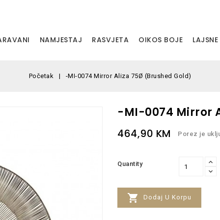
PARAVANI
NAMJESTAJ
RASVJETA
OIKOS BOJE
LAJSNE
Početak
-MI-0074 Mirror Aliza 75Ø (Brushed Gold)
-MI-0074 Mirror Al
464,90 KM
Porez je ukl
Quantity

Dodaj U Korpu