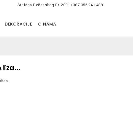
Stefana Dečanskog Br. 209 | +387 055 241 488
0
DEKORACIJE
O NAMA
iza...
jučen