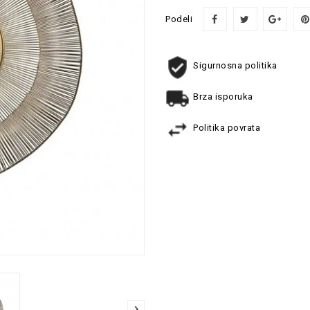
Podeli
Sigurnosna politika
Brza isporuka
Politika povrata
