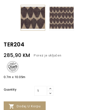
TER204
285,90 KM
Porez je uključen
0.7m x 10.05m
Quantity

Dodaj U Korpu