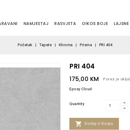
PARAVANI
NAMJESTAJ
RASVJETA
OIKOS BOJE
LAJSNE
Početak
Tapete
Khroma
Prisma
PRI 404
PRI 404
175,00 KM
Porez je uklju
Epoxy Cloud
Quantity

Dodaj U Korpu