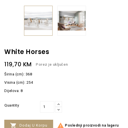
White Horses
119,70 KM
Porez je uključen
Širina (cm): 368
Visina (cm): 254
Dijelova: 8
Quantity


Poslednji proizvodi na lageru
Dodaj U Korpu