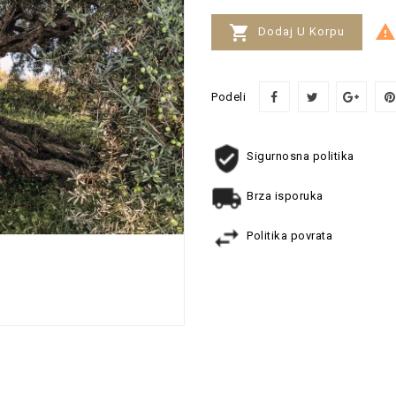


Dodaj U Korpu
Podeli
Sigurnosna politika
Brza isporuka
Politika povrata