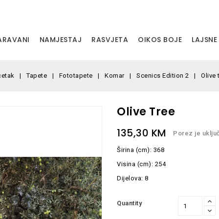
PARAVANI
NAMJESTAJ
RASVJETA
OIKOS BOJE
LAJSNE
četak
Tapete
Fototapete
Komar
Scenics Edition 2
Olive 
Olive Tree
135,30 KM
Porez je uklju
Širina (cm): 368
Visina (cm): 254
Dijelova: 8
Quantity