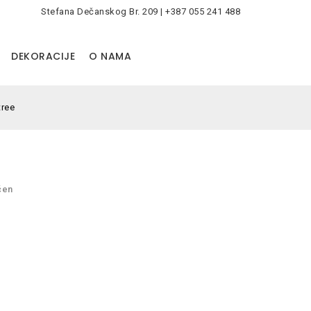
Stefana Dečanskog Br. 209 | +387 055 241 488
0
DEKORACIJE
O NAMA
tree
čen