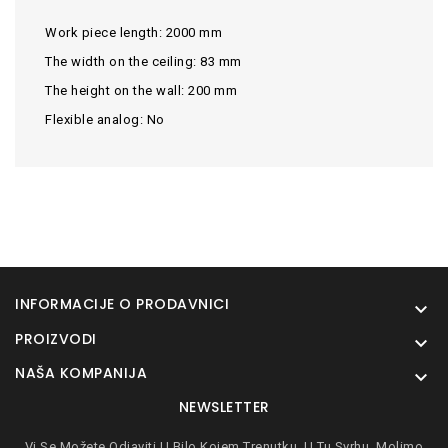
Work piece length:
2000 mm
The width on the ceiling:
83 mm
The height on the wall:
200 mm
Flexible analog:
No
INFORMACIJE O PRODAVNICI

PROIZVODI

NAŠA KOMPANIJA

NEWSLETTER
Vi Se Možete Odjaviti U Bilo Kojem Trenutku. U Tu Svrhu, Molimo