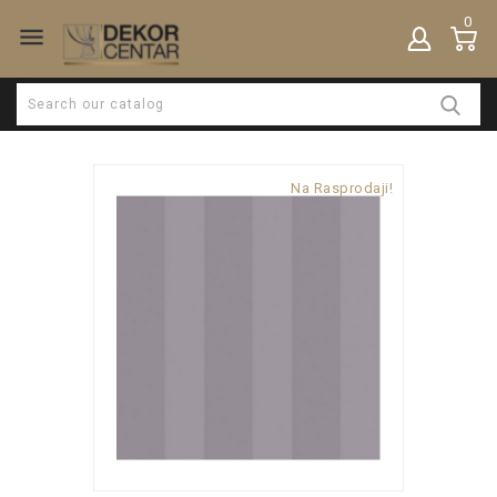
0

Na Rasprodaji!