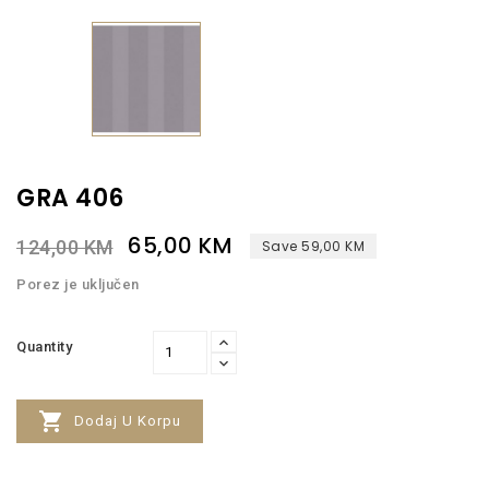
GRA 406
65,00 KM
124,00 KM
Save 59,00 KM
Porez je uključen
Quantity

Dodaj U Korpu