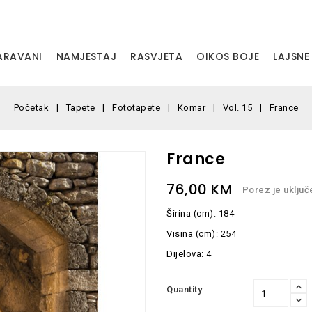
PARAVANI
NAMJESTAJ
RASVJETA
OIKOS BOJE
LAJSNE
Početak
Tapete
Fototapete
Komar
Vol. 15
France
France
76,00 KM
Porez je uključ
Širina (cm): 184
Visina (cm): 254
Dijelova: 4
Quantity