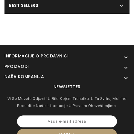

BEST SELLERS
INFORMACIJE O PRODAVNICI

PROIZVODI

NAŠA KOMPANIJA

NEWSLETTER
Vi Se Možete Odjaviti U Bilo Kojem Trenutku. U Tu Svrhu, Molimo
Pronađite Naše Informacije U Pravnim Obaveštenjima.